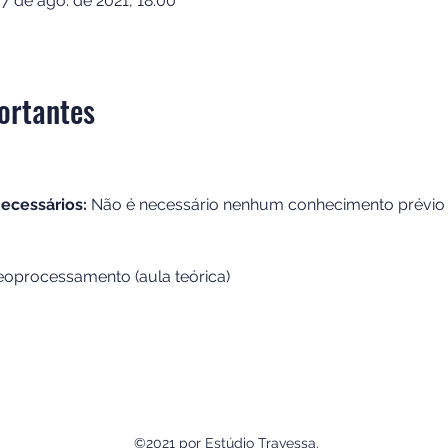
07 de ago. de 2021, 18:00
ortantes
ecessários:
 Não é necessário nenhum conhecimento prévio 
eoprocessamento (aula teórica)
©2021 por Estúdio Travessa.