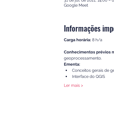
31 de jul. de 2021, 14:00 – 
Google Meet
Informações imp
Carga horária:
 8 h/a
Conhecimentos prévios n
geoprocessamento.
Ementa:
Conceitos gerais de g
Interface do QGIS
Ler mais >