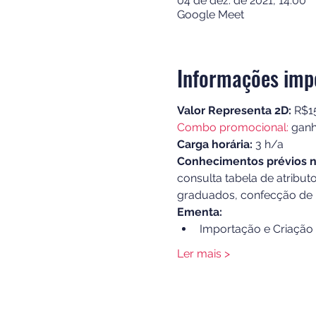
04 de dez. de 2021, 14:00
Google Meet
Informações imp
Valor Representa 2D:
 R$1
Combo promocional: 
ganh
Carga horária:
 3 h/a
Conhecimentos prévios n
consulta tabela de atribu
graduados, confecção de 
Ementa:
Importação e Criação 
Ler mais >